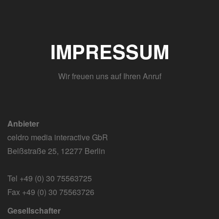
IMPRESSUM
Wir freuen uns auf Ihren Anruf
Anbieter
celdro media interactive GbR
Belßstraße 25, 12277 Berlin
Tel +49 (0) 30 75563725
Fax +49 (0) 30 75563726
Gesellschafter