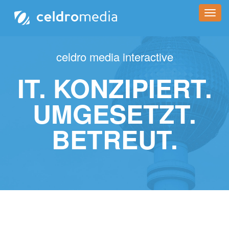
Toggl
navig
celdro media interactive
IT. KONZIPIERT.
UMGESETZT.
BETREUT.